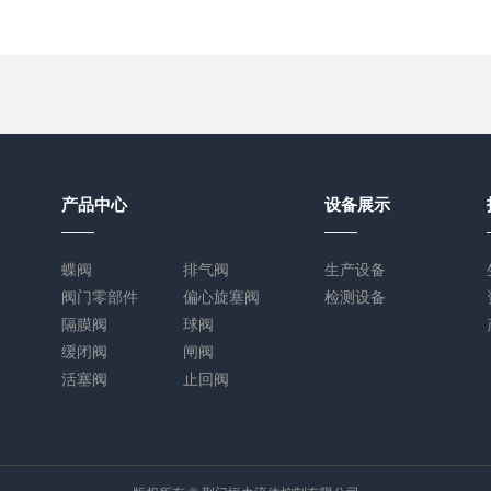
产品中心
设备展示
蝶阀
排气阀
生产设备
阀门零部件
偏心旋塞阀
检测设备
隔膜阀
球阀
缓闭阀
闸阀
活塞阀
止回阀