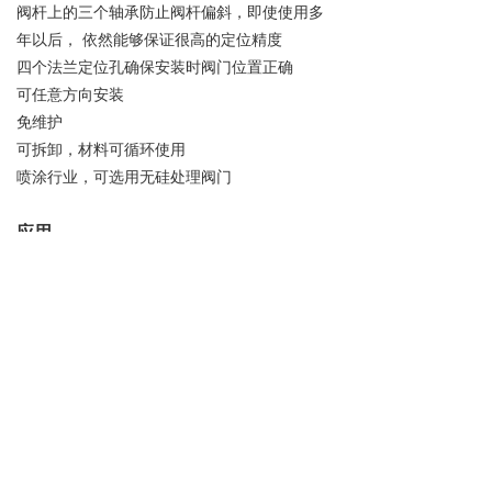
阀杆上的三个轴承防止阀杆偏斜，即使使用多
年以后， 依然能够保证很高的定位精度
四个法兰定位孔确保安装时阀门位置正确
可任意方向安装
免维护
可拆卸，材料可循环使用
喷涂行业，可选用无硅处理阀门
应用
化工和石化
水处理和污水处理
气力输送
造船
-能源工程
-危险品运输 (EN 14432)
前一个：
凸耳式蝶阀
ꄴ